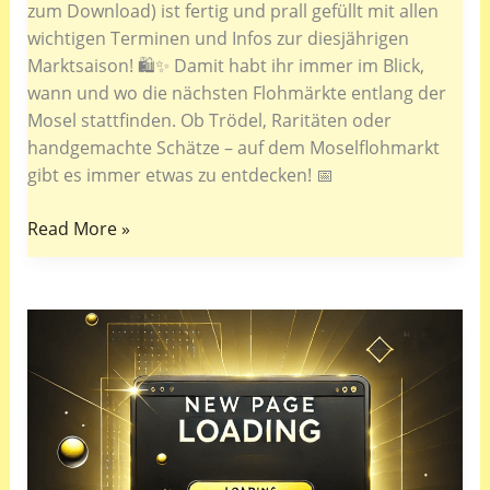
zum Download) ist fertig und prall gefüllt mit allen
wichtigen Terminen und Infos zur diesjährigen
Marktsaison! 🛍️✨ Damit habt ihr immer im Blick,
wann und wo die nächsten Flohmärkte entlang der
Mosel stattfinden. Ob Trödel, Raritäten oder
handgemachte Schätze – auf dem Moselflohmarkt
gibt es immer etwas zu entdecken! 📅
Der
Read More »
neue
Moselflohmarkt-
Flyer
ist
da
–
Saisonstart
am
21.