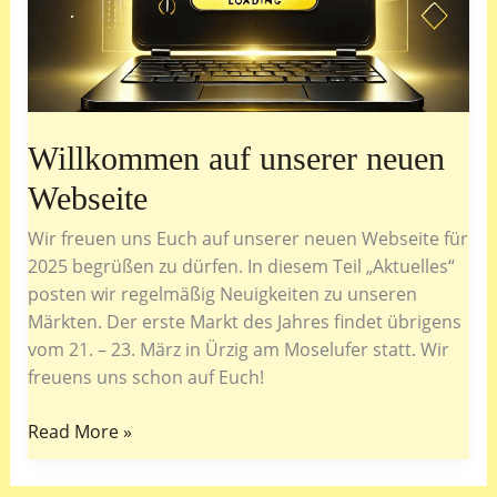
März
in
Ürzig!
🎉
Willkommen auf unserer neuen
Webseite
Wir freuen uns Euch auf unserer neuen Webseite für
2025 begrüßen zu dürfen. In diesem Teil „Aktuelles“
posten wir regelmäßig Neuigkeiten zu unseren
Märkten. Der erste Markt des Jahres findet übrigens
vom 21. – 23. März in Ürzig am Moselufer statt. Wir
freuens uns schon auf Euch!
Willkommen
Read More »
auf
unserer