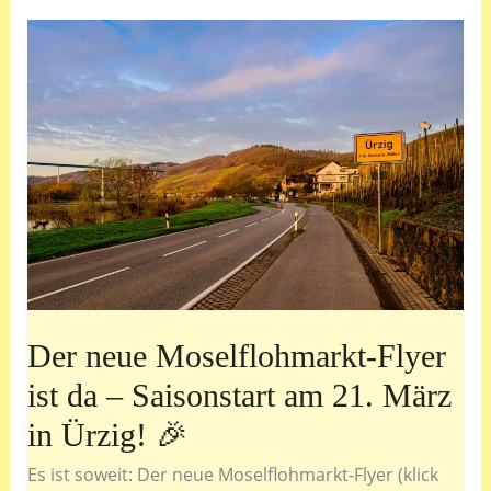
Kues:
Der
Moselflohmarkt
kommt
ans
Nikolausufer!
Der neue Moselflohmarkt-Flyer
ist da – Saisonstart am 21. März
in Ürzig! 🎉
Es ist soweit: Der neue Moselflohmarkt-Flyer (klick